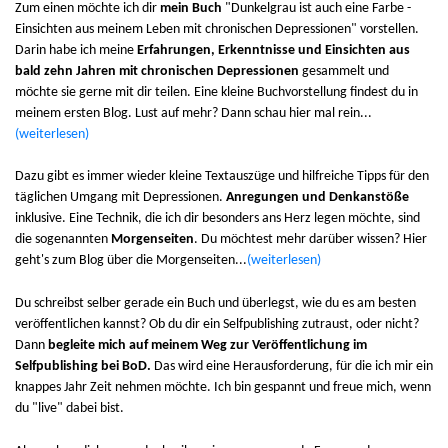
Zum einen möchte ich dir
mein Buch
"Dunkelgrau ist auch eine Farbe -
Einsichten aus meinem Leben mit chronischen Depressionen" vorstellen.
Darin habe ich meine
Erfahrungen, Erkenntnisse und Einsichten aus
bald zehn Jahren mit chronischen Depressionen
gesammelt und
möchte sie gerne mit dir teilen. Eine kleine Buchvorstellung findest du in
meinem ersten Blog. Lust auf mehr? Dann schau hier mal rein...
(weiterlesen)
Dazu gibt es immer wieder kleine Textauszüge und hilfreiche Tipps für den
täglichen Umgang mit Depressionen.
Anregungen und Denkanstöße
inklusive. Eine Technik, die ich dir besonders ans Herz legen möchte, sind
die sogenannten
Morgenseiten
. Du möchtest mehr darüber wissen? Hier
geht's zum Blog über die Morgenseiten...
(weiterlesen)
Du schreibst selber gerade ein Buch und überlegst, wie du es am besten
veröffentlichen kannst? Ob du dir ein Selfpublishing zutraust, oder nicht?
Dann
begleite mich auf meinem Weg zur Veröffentlichung im
Selfpublishing bei BoD.
Das wird eine Herausforderung, für die ich mir ein
knappes Jahr Zeit nehmen möchte. Ich bin gespannt und freue mich, wenn
du "live" dabei bist.