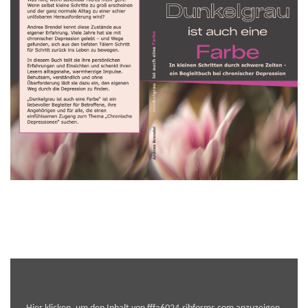
Inhalt
von
fffa6024.sibforms.com
anzeigen