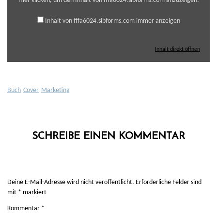
Hier klicken, um den Inhalt von fffa6024.sibforms.com anzuzeigen.
Inhalt von fffa6024.sibforms.com immer anzeigen
Inhalt direkt öffnen
Buch
Cover
Marketing
SCHREIBE EINEN KOMMENTAR
Deine E-Mail-Adresse wird nicht veröffentlicht.
Erforderliche Felder sind
mit
*
markiert
Kommentar
*