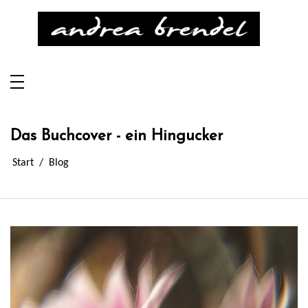
Zum
Inhalt
springen
Andrea Brendel
Mein Buch über chronische Depressionen
Das Buchcover - ein Hingucker
Start
Blog