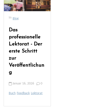
In
Blog
Das
professionelle
Lektorat - Der
erste Schritt
zur
Veröffentlichun
g
Januar 16, 2026
0
Buch
Feedback
Lektorat