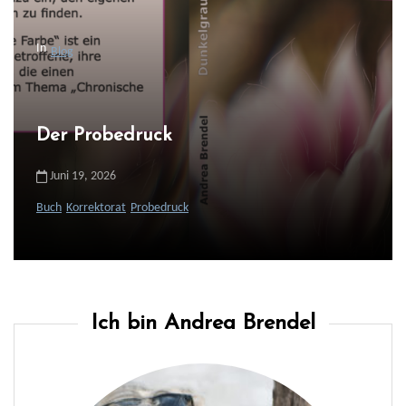
i
g
In
Blog
a
t
i
Der Probedruck
o
n
Juni 19, 2026
Buch
Korrektorat
Probedruck
Ich bin Andrea Brendel