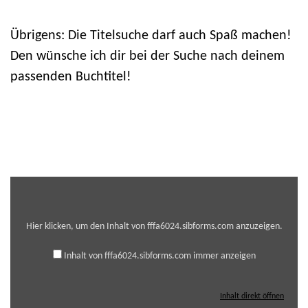
Übrigens: Die Titelsuche darf auch Spaß machen!
Den wünsche ich dir bei der Suche nach deinem
passenden Buchtitel!
Inhalt
von
fffa6024.sibforms.com
anzeigen
Hier klicken, um den Inhalt von fffa6024.sibforms.com anzuzeigen.
Inhalt von fffa6024.sibforms.com immer anzeigen
Inhalt direkt öffnen