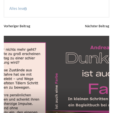
Alles lesen
Vorheriger Beitrag
Nächster Beitrag
B
e
i
t
r
a
g
s
n
a
v