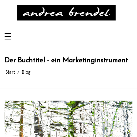
Zum
Inhalt
springen
Andrea Brendel
Mein Buch über chronische Depressionen
Der Buchtitel - ein Marketinginstrument
Start
Blog